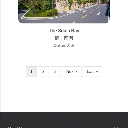
The South Bay
御．南灣
Dalian 大連
Current
1
Page
2
Page
3
Next
Next ›
Last
Last »
Pagination
page
page
page