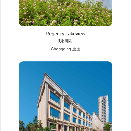
Regency Lakeview
玥湖園
Chongqing 重慶