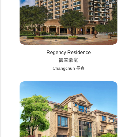
Regency Residence
御翠豪庭
Changchun 長春