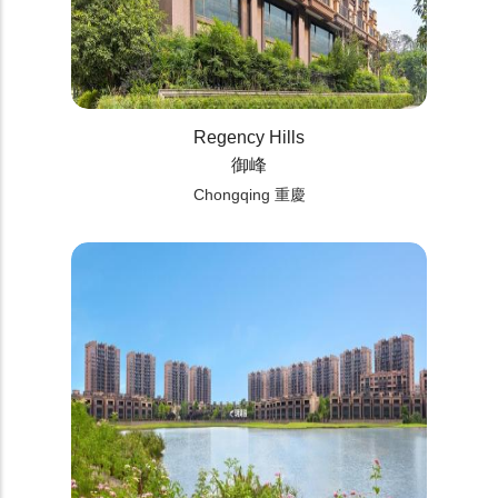
Regency Hills
御峰
Chongqing 重慶