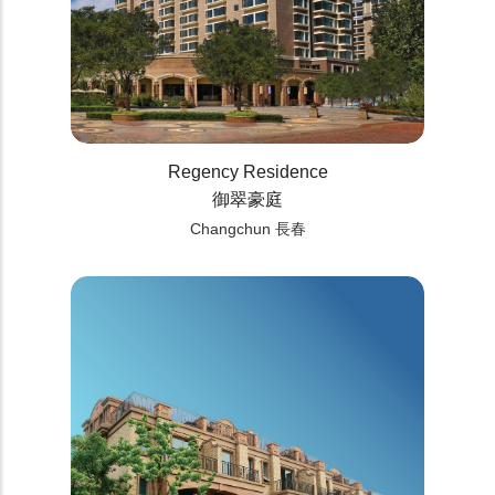
Regency Residence
御翠豪庭
Changchun 長春