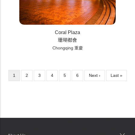
Coral Plaza
珊瑚都會
Chongqing 重慶
Current
1
Page
2
Page
3
Page
4
Page
5
Page
6
Next
Next ›
Last
Last »
Pagination
page
page
page