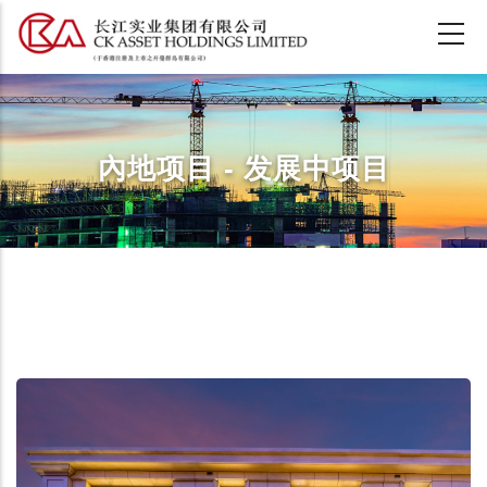
跳
转
到
主
要
内
內地项目 - 发展中项目
容