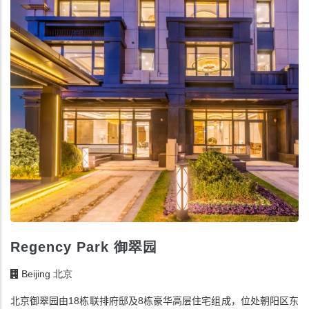
Regency Park 御翠园
Beijing 北京
北京御翠园由
18
栋联排府邸及
8
栋豪华高层住宅组成，位处朝阳区东