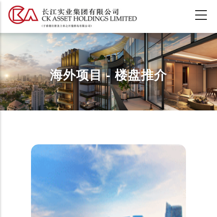
跳
转
到
主
要
内
海外项目 - 楼盘推介
容