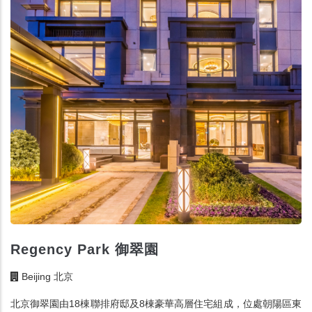
Regency Park 御翠園
Beijing 北京
北京御翠園由
18
棟聯排府邸及
8
棟豪華高層住宅組成，位處朝陽區東