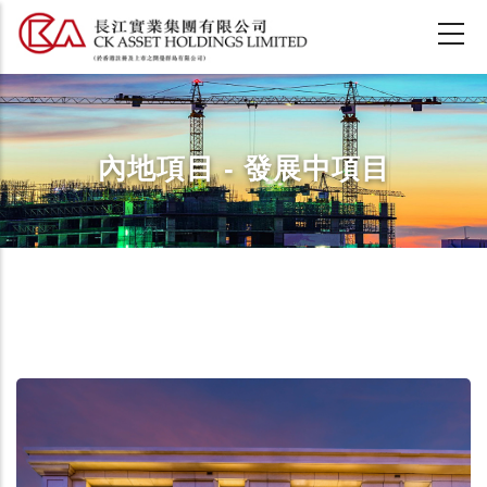
移
至
主
內
容
內地項目 - 發展中項目