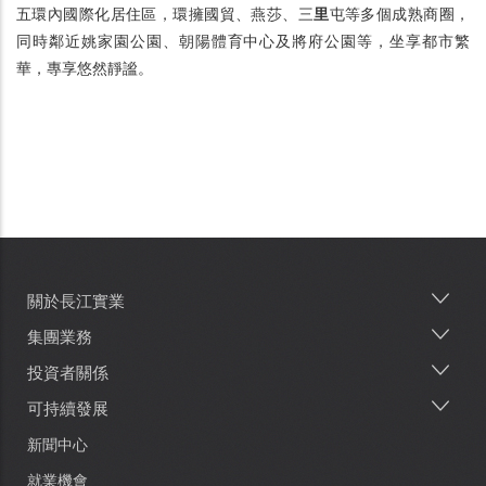
五環內國際化居住區，環擁國貿、燕莎、三
里
屯等多個成熟商圈，
同時鄰近姚家園公園、朝陽體育中心及將府公園等，坐享都市繁
華，專享悠然靜謐。
關於長江實業
Main
navigation
集團業務
投資者關係
可持續發展
新聞中心
就業機會