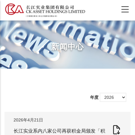
跳
转
到
主
要
内
新闻中心
容
年度
2026年4月21日
长江实业系内八家公司再获积金局颁发「积