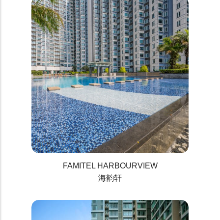
FAMITEL HARBOURVIEW
海韵轩