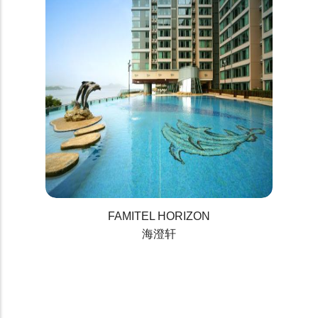
FAMITEL HORIZON
海澄轩