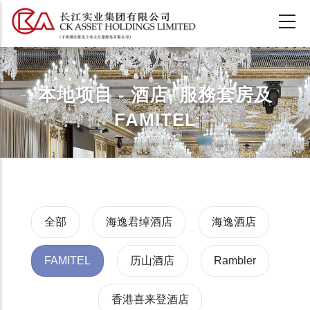
跳
转
到
主
要
本地项目 - 酒店, 服務套房及
内
容
FAMITEL
全部
海逸君绰酒店
海逸酒店
FAMITEL
历山酒店
Rambler
香港喜来登酒店