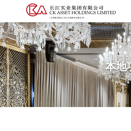
跳
转
到
主
要
内
容
本地项