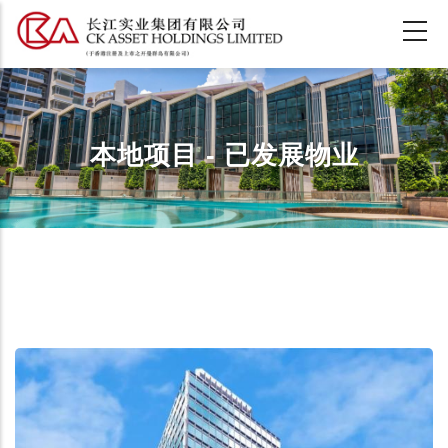
跳
转
到
主
要
内
本地项目 - 已发展物业
容