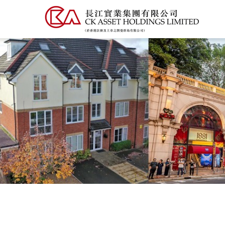
移
至
主
內
容