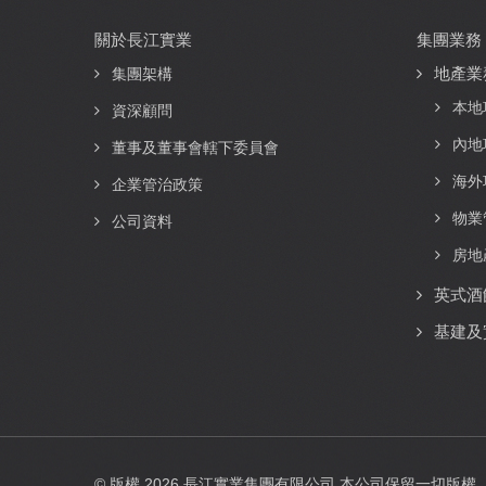
關於長江實業
集團業務
Main
地產業
navigation
集團架構
本地
資深顧問
內地
董事及董事會轄下委員會
海外
企業管治政策
物業
公司資料
房地
英式酒
基建及
© 版權
2026
長江實業集團有限公司 本公司保留一切版權