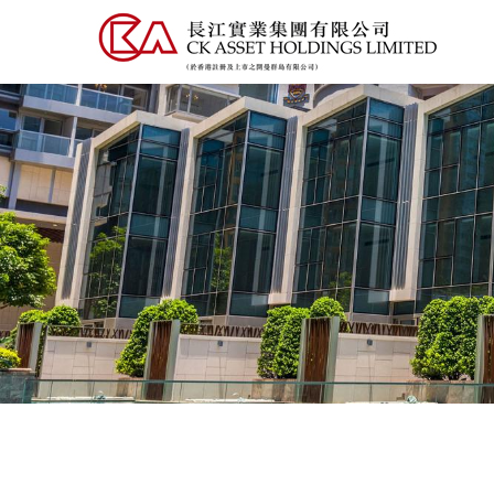
移
至
主
內
容