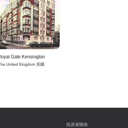
oyal Gate Kensington
The United Kingdom 英國
投資者關係