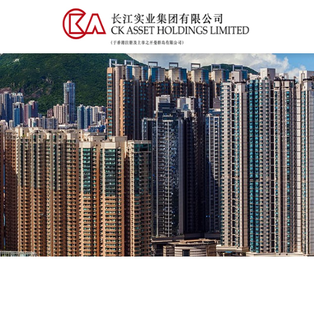
跳
MAIN
转
NAVIG
到
主
要
内
容