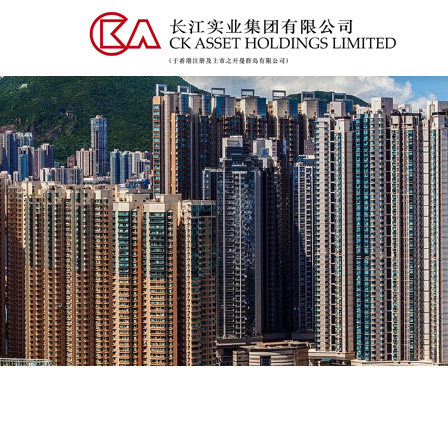
跳
转
到
主
要
内
容