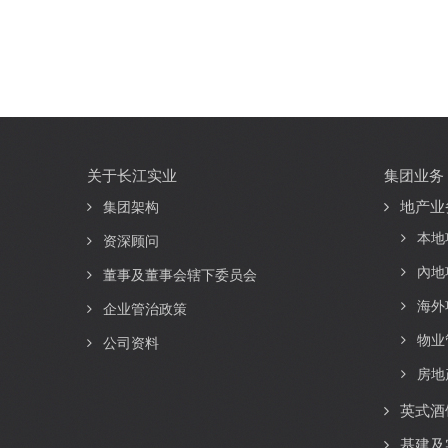
关于长江实业
集团业务
Main
地产业
navigation
集团架构
本地
资深顾问
內地
董事及董事会辖下委员会
海外
企业管治政策
物业
公司资料
房地
英式酒
基建及