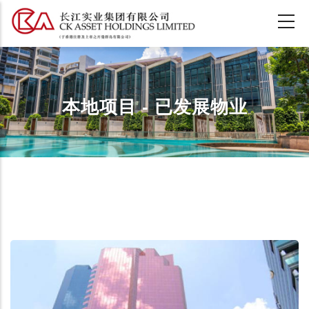
跳
转
到
主
要
内
本地项目 - 已发展物业
容