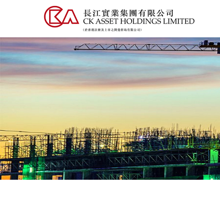
移
至
主
內
容