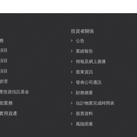
投資者關係
務
公告
項目
業績報告
項目
簡報及網上廣播
項目
股東資訊
管理
發佈公司通訊
產投資信託基金
財務摘要
館業務
估計物業完成時間表
實用資產
股票資料
風險因素