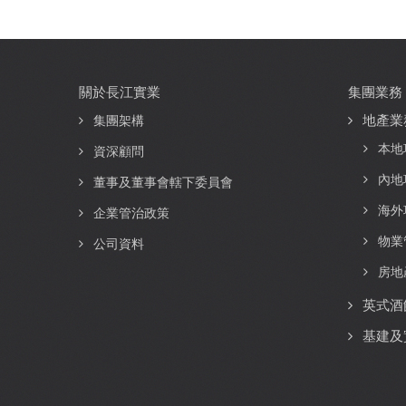
關於長江實業
集團業務
Main
地產業
navigation
集團架構
本地
資深顧問
內地
董事及董事會轄下委員會
海外
企業管治政策
物業
公司資料
房地
英式酒
基建及