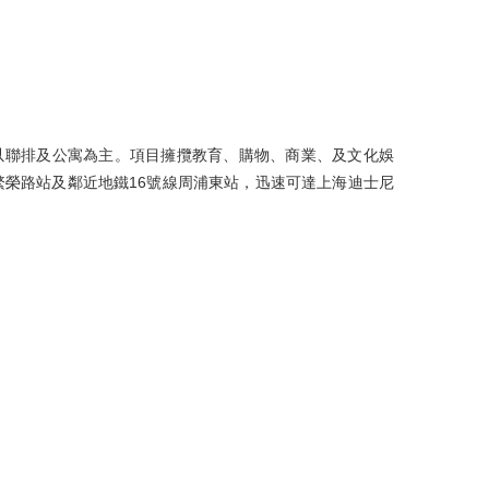
以聯排及公寓為主。項目擁攬教育、購物、商業、及文化娛
繁榮路站及鄰近地鐵16號線周浦東站，迅速可達上海迪士尼