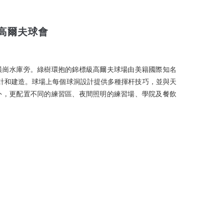
 海逸高爾夫球會
橫崗水庫旁。綠樹環抱的錦標級高爾夫球場由美籍國際知名
計公司負責設計和建造。球場上每個球洞設計提供多種揮杆技巧，並與天
外，更配置不同的練習區、夜間照明的練習場、學院及餐飲