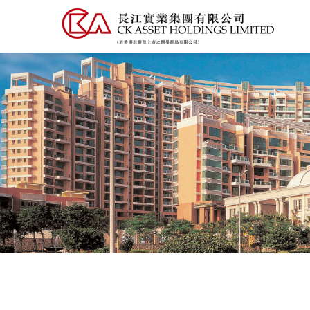
移
至
主
內
容