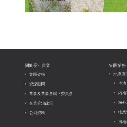
關於長江實業
集團業務
Main
地產業
navigation
集團架構
本地
資深顧問
內地
董事及董事會轄下委員會
海外
企業管治政策
物業
公司資料
房地