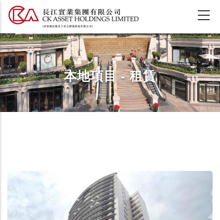
移
至
主
內
容
本地項目 - 租賃