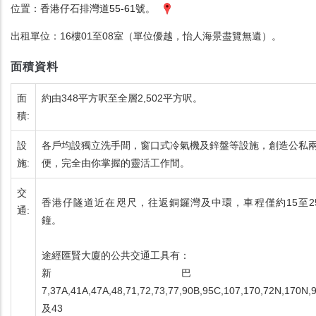
位置：
香港仔石排灣道55-61號
。
出租單位：16樓01至08室（單位優越，怡人海景盡覽無遺）。
面積資料
面
約由348平方呎至全層2,502平方呎。
積:
設
各戶均設獨立洗手間，窗口式冷氣機及鋅盤等設施，創造公私
施:
便，完全由你掌握的靈活工作間。
交
香港仔隧道近在咫尺，往返銅鑼灣及中環，車程僅約15至2
通:
鐘。
途經匯賢大廈的公共交通工具有：
新巴
7,37A,41A,47A,48,71,72,73,77,90B,95C,107,170,72N,170N,9
及43